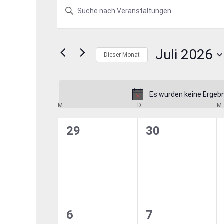
Veranstaltungen
Veranstaltungen
Bitte
Schlüsselwort
Suche
eingeben.
und
Suche
Juli 2026
nach
Dieser Monat
Ansichten,
Veranstaltungen
Datum
Schlüsselwort.
wählen.
Navigation
Es wurden keine Ergebn
Kalender
M
MONTAG
D
DIENSTAG
M
von
0
0
29
30
Veranstaltungen,
Veranstaltung
Veranstaltungen
0
0
6
7