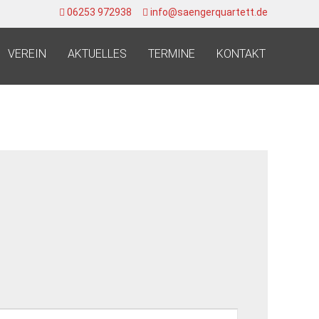
06253 972938
info@saengerquartett.de
VEREIN
AKTUELLES
TERMINE
KONTAKT
Veranstaltung