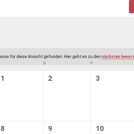
isse für diese Ansicht gefunden. Hier geht es zu den
nächsten bevor
Hinweis
MITTWOCH
D
DONNERSTAG
F
FREITAG
0
0
0
1
2
3
en,
Veranstaltungen,
Veranstaltungen,
Veranstaltu
0
0
0
8
9
10