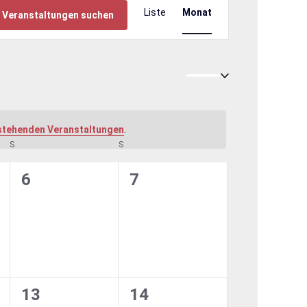
Liste
Monat
Veranstaltungen suchen
Ansichten-
Navigation
stehenden Veranstaltungen
.
S
SAMSTAG
S
SONNTAG
0
0
6
7
ngen,
Veranstaltungen,
Veranstaltungen,
0
0
13
14