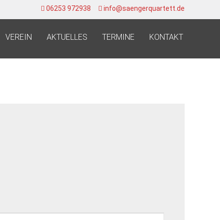
06253 972938
info@saengerquartett.de
VEREIN
AKTUELLES
TERMINE
KONTAKT
Veranstaltung