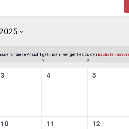
 2025
isse für diese Ansicht gefunden. Hier geht es zu den
nächsten bevor
Hinweis
MITTWOCH
D
DONNERSTAG
F
FREITAG
0
0
0
3
4
5
en,
Veranstaltungen,
Veranstaltungen,
Veranstaltu
0
0
0
10
11
12