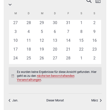
Monat
Ansic
Datum
Suche
Navig
wählen.
und
Kalender
M
MONTAG
D
DIENSTAG
M
MITTWOCH
D
DONNERSTAG
F
FREITAG
S
SAMSTAG
S
SONNTAG
Ansichten,
von
0
0
0
0
0
0
0
27
28
29
30
31
1
2
Navigatio
Veranstaltungen
Veranstaltungen
Veranstaltungen
Veranstaltungen
Veranstaltungen
Veranstaltungen
Veranstaltungen
Veransta
0
0
0
0
0
0
0
3
4
5
6
7
8
9
Veranstaltungen
Veranstaltungen
Veranstaltungen
Veranstaltungen
Veranstaltungen
Veranstaltungen
Veransta
0
0
0
0
0
0
0
10
11
12
13
14
15
16
Veranstaltungen
Veranstaltungen
Veranstaltungen
Veranstaltungen
Veranstaltungen
Veranstaltungen
Veranstal
0
0
0
0
0
0
0
17
18
19
20
21
22
23
Veranstaltungen
Veranstaltungen
Veranstaltungen
Veranstaltungen
Veranstaltungen
Veranstaltungen
Veranstal
0
0
0
0
0
0
0
24
25
26
27
28
1
2
Veranstaltungen
Veranstaltungen
Veranstaltungen
Veranstaltungen
Veranstaltungen
Veranstaltungen
Veransta
Es wurden keine Ergebnisse für diese Ansicht gefunden. Hier
geht es zu den
nächsten bevorstehenden
Hinweis
Veranstaltungen
.
Jan.
Dieser Monat
März