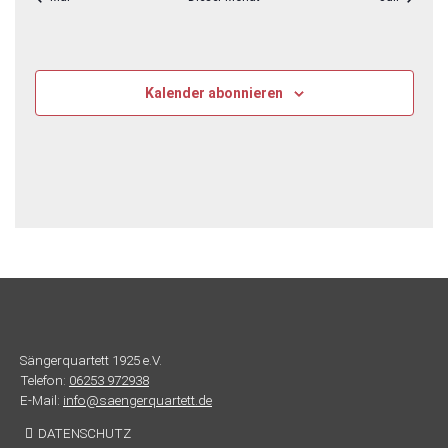
Kalender abonnieren
Sängerquartett 1925 e.V.
Telefon:
06253 972938
E-Mail:
info@saengerquartett.de
DATENSCHUTZ