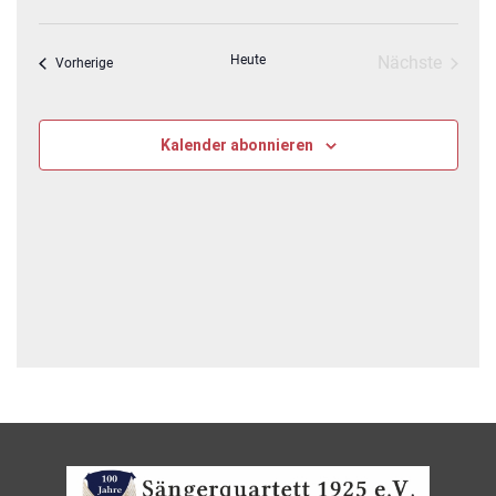
Navig
wählen.
und
Ansichten,
Heute
Nächste
Veranstaltungen
Vorherige
Navigatio
Veranstalt
Kalender abonnieren