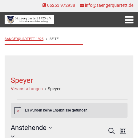
06253 972938
info@saengerquartett.de
SÄNGERQUARTETT 1925
SEITE
Speyer
Veranstaltungen
Speyer
Veranstaltungen
Es wurden keine Ergebnisse gefunden.
Hinweis
Anstehende
Veranstal
Veran
Suche
Liste
Ansic
Datum
Suche