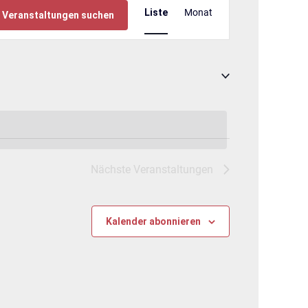
Veranstaltung
Liste
Monat
Ansichten-
Veranstaltungen suchen
Navigation
Nächste
Veranstaltungen
Kalender abonnieren