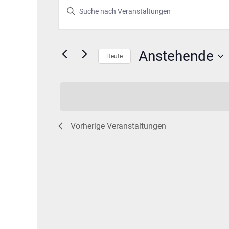
Veranstaltungen
Veranstaltungen
Bitte
Schlüsselwort
Suche
eingeben.
und
Suche
Anstehende
nach
Heute
Ansichten,
Veranstaltungen
Datum
Schlüsselwort.
wählen.
Navigation
Vorherige
Veranstaltungen