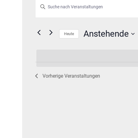
Veranstaltungen
Veranstaltungen
Bitte
Schlüsselwort
Suche
eingeben.
und
Suche
Anstehende
nach
Heute
Ansichten,
Veranstaltungen
Datum
Schlüsselwort.
wählen.
Navigation
Vorherige
Veranstaltungen