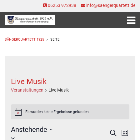
06253 972938
info@saengerquartett.de
SÄNGERQUARTETT 1925
SEITE
Live Musik
Veranstaltungen
Live Musik
Veranstaltungen
Es wurden keine Ergebnisse gefunden.
Hinweis
Anstehende
Veranstal
Veran
Suche
Liste
Ansic
Datum
Suche