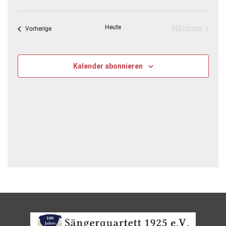
Navig
wählen.
und
Ansichten,
Heute
Nächste
Veranstaltungen
Vorherige
Navigatio
Veranstalt
Kalender abonnieren