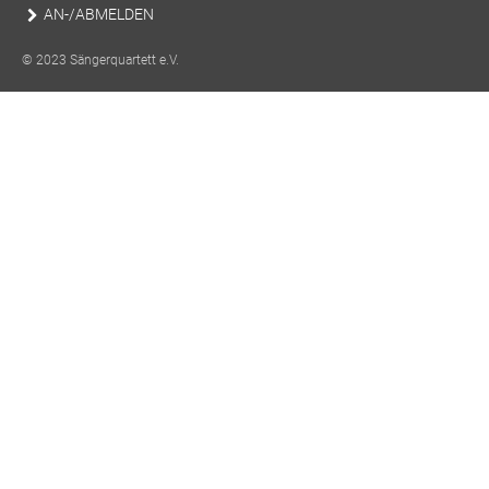
AN-/ABMELDEN
© 2023 Sängerquartett e.V.