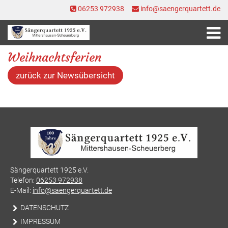
06253 972938
info@saengerquartett.de
Weihnachtsferien
zurück zur Newsübersicht
Sängerquartett 1925 e.V.
Telefon:
06253 972938
E-Mail:
info@saengerquartett.de
DATENSCHUTZ
IMPRESSUM